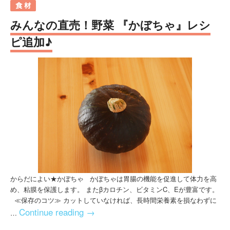
みんなの直売！野菜 『かぼちゃ』レシ
ピ追加♪
からだによい★かぼちゃ かぼちゃは胃腸の機能を促進して体力を高
め、粘膜を保護します。 またβカロチン、ビタミンC、Eが豊富です。
≪保存のコツ≫ カットしていなければ、長時間栄養素を損なわずに
Continue reading
→
…