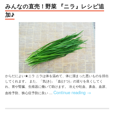
みんなの直売！野菜 『ニラ』レシピ追
加♪
からだによい★ニラ ニラは体を温めて、体に溜まった悪いものを排出
してくれます。 また、「気(き)」「血(けつ)」の巡りを良くしてく
れ、胃や腎臓、生殖器に働いて助けます。 冷えや吐血、鼻血、血尿、
Continue reading
→
血栓予防、狭心症予防に良い …