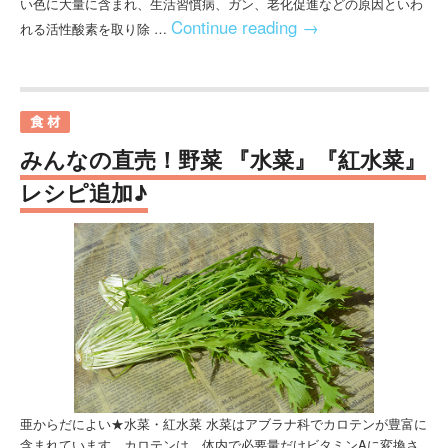
い色に大量に含まれ、生活習慣病、ガン、老化促進などの原因といわ
Continue reading
→
れる活性酸素を取り除 …
みんなの直売！野菜 『水菜』『紅水菜』
レシピ追加♪
亜からだによい★水菜・紅水菜 水菜はアブラナ科でカロテンが豊富に
含まれています。カロテンは、体内で必要量だけビタミンAに変換さ