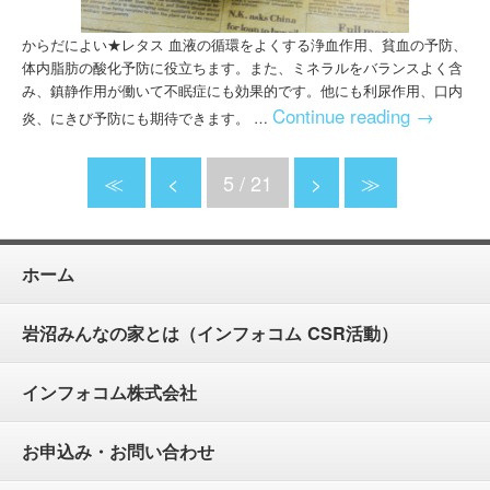
からだによい★レタス 血液の循環をよくする浄血作用、貧血の予防、
体内脂肪の酸化予防に役立ちます。また、ミネラルをバランスよく含
み、鎮静作用が働いて不眠症にも効果的です。他にも利尿作用、口内
Continue reading
→
炎、にきび予防にも期待できます。 …
≪
<
5 / 21
>
≫
ホーム
岩沼みんなの家とは（インフォコム CSR活動）
インフォコム株式会社
お申込み・お問い合わせ