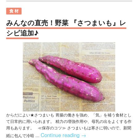
みんなの直売！野菜 『さつまいも』レ
シピ追加♪
からだによい★さつまいも 胃腸の働きを強め、「気」を補う食材とし
て日常的に用いられます。 精力の増強作用や、母乳の出をよくする作
用もあります。 ≪保存のコツ≫ さつまいもは寒さに弱いので、新聞
Continue reading
→
紙に包んで冷暗 …