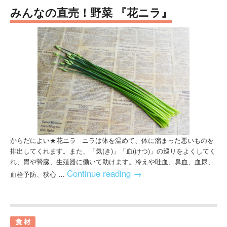
みんなの直売！野菜 『花ニラ』
からだによい★花ニラ ニラは体を温めて、体に溜まった悪いものを
排出してくれます。また、「気(き)」「血(けつ)」の巡りをよくしてく
れ、胃や腎臓、生殖器に働いて助けます。冷えや吐血、鼻血、血尿、
Continue reading
→
血栓予防、狭心 …