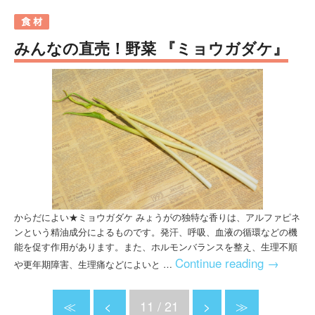
みんなの直売！野菜 『ミョウガダケ』
からだによい★ミョウガダケ みょうがの独特な香りは、アルファピネ
ンという精油成分によるものです。発汗、呼吸、血液の循環などの機
能を促す作用があります。また、ホルモンバランスを整え、生理不順
Continue reading
→
や更年期障害、生理痛などによいと …
≪
<
11 / 21
>
≫