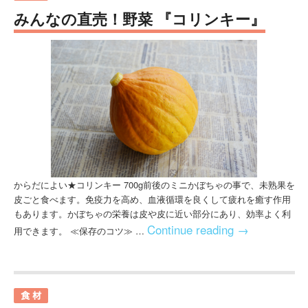
みんなの直売！野菜 『コリンキー』
からだによい★コリンキー 700g前後のミニかぼちゃの事で、未熟果を
皮ごと食べます。免疫力を高め、血液循環を良くして疲れを癒す作用
もあります。かぼちゃの栄養は皮や皮に近い部分にあり、効率よく利
Continue reading
→
用できます。 ≪保存のコツ≫ …