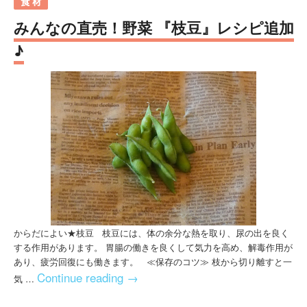
みんなの直売！野菜 『枝豆』レシピ追加
♪
からだによい★枝豆 枝豆には、体の余分な熱を取り、尿の出を良く
する作用があります。 胃腸の働きを良くして気力を高め、解毒作用が
あり、疲労回復にも働きます。 ≪保存のコツ≫ 枝から切り離すと一
Continue reading
→
気 …