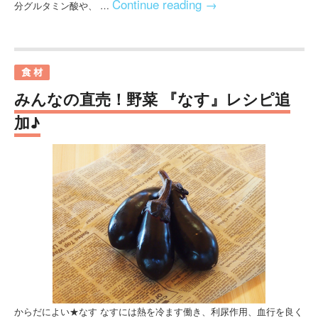
Continue reading
→
分グルタミン酸や、 …
みんなの直売！野菜 『なす』レシピ追
加♪
からだによい★なす なすには熱を冷ます働き、利尿作用、血行を良く