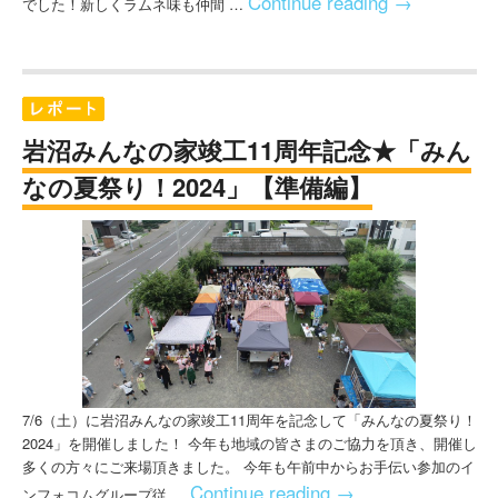
Continue reading
→
でした！新しくラムネ味も仲間 …
岩沼みんなの家竣工11周年記念★「みん
なの夏祭り！2024」【準備編】
7/6（土）に岩沼みんなの家竣工11周年を記念して「みんなの夏祭り！
2024」を開催しました！ 今年も地域の皆さまのご協力を頂き、開催し
多くの方々にご来場頂きました。 今年も午前中からお手伝い参加のイ
Continue reading
→
ンフォコムグループ従 …