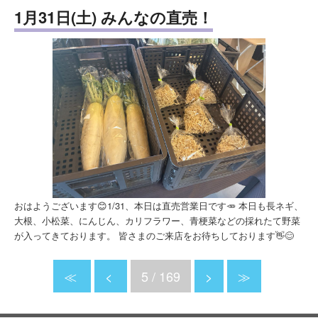
1月31日(土) みんなの直売！
おはようございます😊1/31、本日は直売営業日です🥕 本日も長ネギ、
大根、小松菜、にんじん、カリフラワー、青梗菜などの採れたて野菜
が入ってきております。 皆さまのご来店をお待ちしております👋😊
≪
<
5 / 169
>
≫