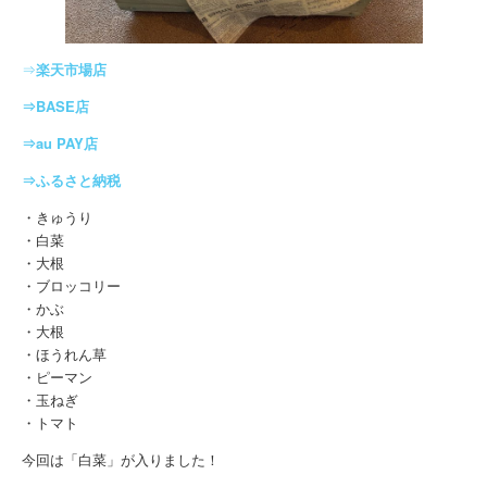
⇒
楽天市場店
⇒BASE店
⇒au PAY店
⇒ふるさと納税
・きゅうり
・白菜
・大根
・ブロッコリー
・かぶ
・大根
・ほうれん草
・ピーマン
・玉ねぎ
・トマト
今回は「白菜」が入りました！