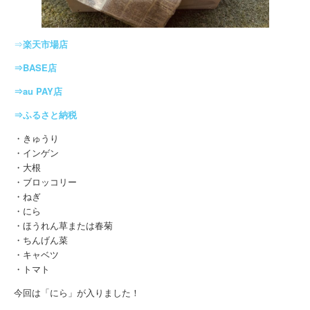
⇒
楽天市場店
⇒BASE店
⇒au PAY店
⇒ふるさと納税
・きゅうり
・インゲン
・大根
・ブロッコリー
・ねぎ
・にら
・ほうれん草または春菊
・ちんげん菜
・キャベツ
・トマト
今回は「にら」が入りました！