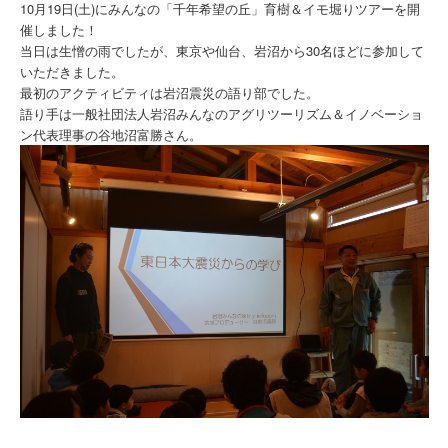
10月19日(土)にみんなの「千年希望の丘」育樹＆イモ堀りツアーを開
催しました！
当日は生憎の雨でしたが、東京や仙台、岩沼から30名ほどに参加して
いただきました。
最初のアクティビティは岩沼震災の語り部でした。
語り手は一般社団法人岩沼みんなのアグリツーリズム＆イノベーショ
ン代表理事の谷地沼富勝さん。