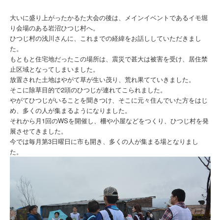
大いに盛り上がったかるた大会の後は、メインイベントであるイモ堀
り会場のある岩沼ひつじ村へ。
ひつじ村の浅川さんに、これまでの経緯をお話ししていただきまし
た。
もともと住宅地だったこの場所は、震災で甚大は被害を受け、居住禁
止区域となってしまいました。
放置された土地はやがて草が生い茂り、荒れ果てていきました。
そこに除草目的で2頭のひつじが連れてこられました。
やがてひつじがいることを聞きつけ、そこに元々住んでいた方をはじ
め、多くの人が集まるようになりました。
それから月1回のWSを開催し、柵や小屋などをつくり、ひつじ村を発
展させてきました。
今では毎月第3日曜日に市も開き、多くの人が集まる場となりまし
た。