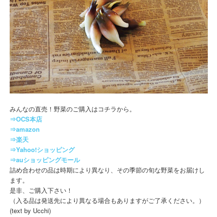
みんなの直売！野菜のご購入はコチラから。
⇒OCS本店
⇒amazon
⇒楽天
⇒Yahoo!ショッピング
⇒auショッピングモール
詰め合わせの品は時期により異なり、その季節の旬な野菜をお届けし
ます。
是非、ご購入下さい！
（入る品は発送先により異なる場合もありますがご了承ください。）
(text by Ucchi)