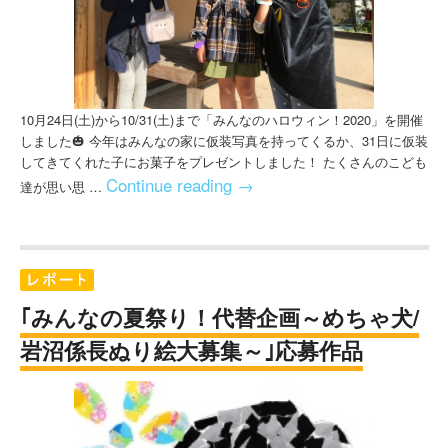
10月24日(土)から10/31(土)まで「みんなのハロウィン！2020」を開催
しました🎃 今年はみんなの家に仮装写真を持ってくるか、31日に仮装
してきてくれた子にお菓子をプレゼントしました！ たくさんのこども
Continue reading
→
達が思い思 …
｢みんなの夏祭り！代替企画～めちゃ犬/
岩沼係長ぬり絵大募集～｣応募作品