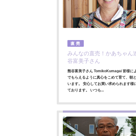
みんなの直売！かあちゃん
谷富美子さん
熊谷富美子さん TomikoKumagai 皆様
でもらえるように真心をこめて育て、朝
います。 安心してお買い求められます様
ております。 いつも...