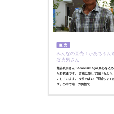
みんなの直売！かあちゃん
谷貞男さん
熊谷貞男さん SadaoKumagai 真心を込
た野菜達です。 皆様に愛して頂けるよう
力しています。 女性の多い「玉浦ちょく
ズ」の中で唯一の男性で...