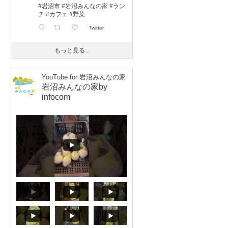
#岩沼市
#岩沼みんなの家
#ラン
チ
#カフェ
#野菜
Twitter
もっと見る...
岩沼みんなの家by
infocom