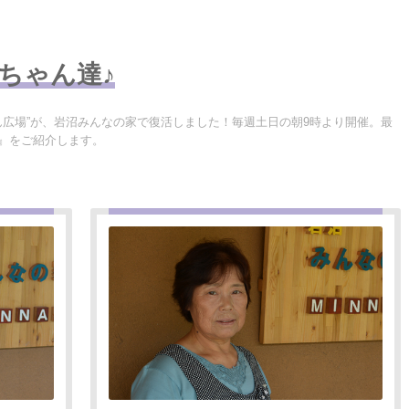
ちゃん達♪
ん広場”が、岩沼みんなの家で復活しました！毎週土日の朝9時より開催。最
達』をご紹介します。