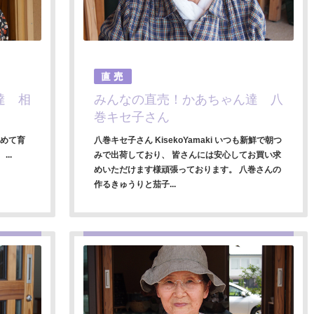
達 相
みんなの直売！かあちゃん達 八
巻キセ子さん
を込めて育
八巻キセ子さん KisekoYamaki いつも新鮮で朝つ
..
みで出荷しており、 皆さんには安心してお買い求
めいただけます様頑張っております。 八巻さんの
作るきゅうりと茄子...