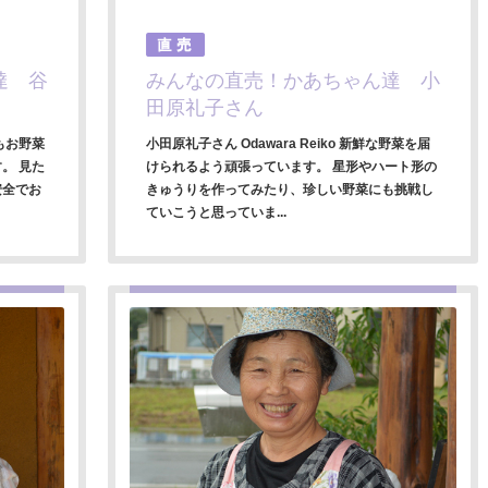
達 谷
みんなの直売！かあちゃん達 小
田原礼子さん
つもお野菜
小田原礼子さん Odawara Reiko 新鮮な野菜を届
。 見た
けられるよう頑張っています。 星形やハート形の
安全でお
きゅうりを作ってみたり、珍しい野菜にも挑戦し
ていこうと思っていま...