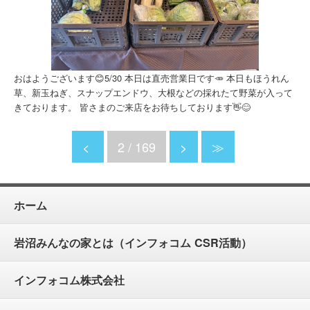
おはようございます😊5/30 本日は直売営業日です🥕 本日もほうれん
草、新玉ねぎ、スナップエンドウ、大根などの採れたて野菜が入って
きております。 皆さまのご来店をお待ちしております👋😊
<
2 / 169
>
≫
ホーム
岩沼みんなの家とは（インフォコム CSR活動）
インフォコム株式会社