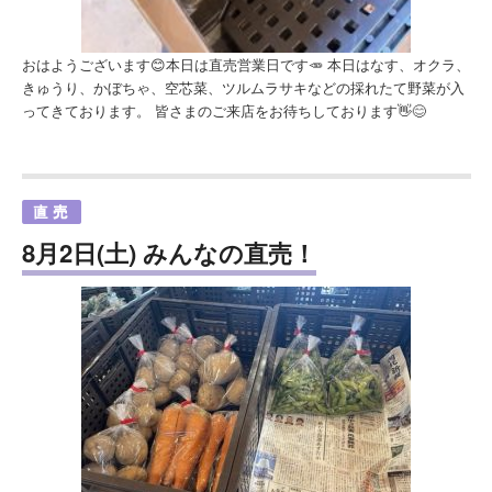
おはようございます😊本日は直売営業日です🥕 本日はなす、オクラ、
きゅうり、かぼちゃ、空芯菜、ツルムラサキなどの採れたて野菜が入
ってきております。 皆さまのご来店をお待ちしております👋😊
8月2日(土) みんなの直売！