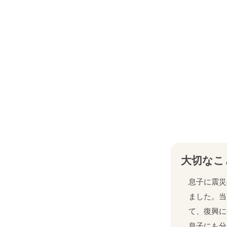
大切なこ
息子に震災
ました。当
て、復興に
息子にも分