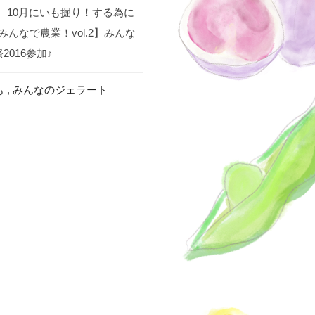
弾は、10月にいも掘り！する為に
んなで農業！vol.2】みんな
016参加♪
も
,
みんなのジェラート