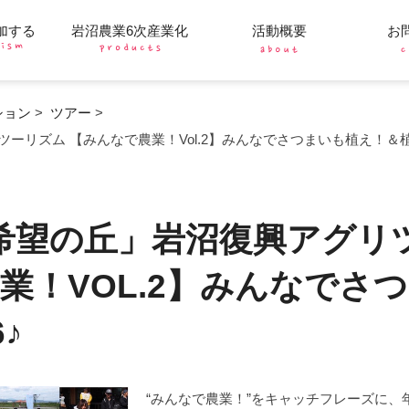
加する
岩沼農業6次産業化
活動概要
お
ション
>
ツアー
>
ーリズム 【みんなで農業！Vol.2】みんなでさつまいも植え！＆植樹
希望の丘」岩沼復興アグリ
業！VOL.2】みんなでさ
♪
“みんなで農業！”をキャッチフレーズに、年