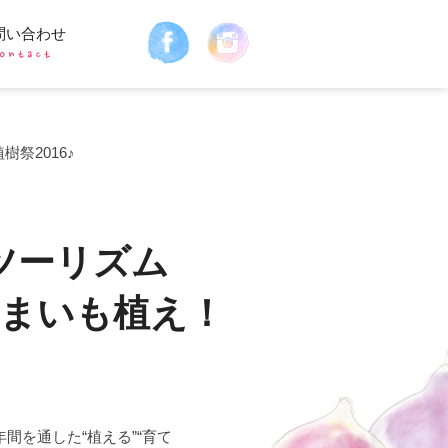
問い合わせ
祭2016♪
ツーリズム
つまいも植え！
間を通した“植える”“育て