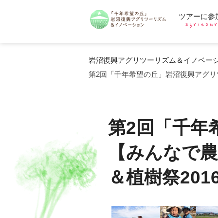
ツアーに参
岩沼復興アグリツーリズム＆イノベー
第2回「千年希望の丘」岩沼復興アグリツ
第2回「千年
【みんなで農
＆植樹祭2016