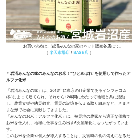
お買い求めは、岩沼みんなの家のネット販売各店にて。
［
楽天市場店
/
BASE店
］
＊
岩沼みんなの家のみんなのお米！“ひとめぼれ”を使用して作ったア
ルファ化米
「岩沼みんなの家」は、2013年に東京のIT企業であるインフォコム
(株)によって建てられ、それから12年間にわたって地域と共に活動
し、農業支援や防災教育、震災の記憶を伝える取り組みなど、さまざ
まな形で社会に貢献してきました。
「みんなのお米！アルファ化米」は、被災地の農家から適正な価格で
お米を仕入れ、地域に仕事を生み出す6次産業化にもつながっていま
す。
このお米を企業や個人が導入することは、災害時の食の備えになるだ