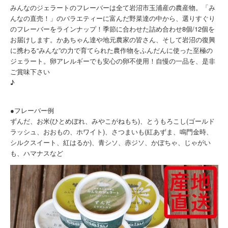
みんなのジェラートのフレーバーは全て岩沼市玉浦産の農産物。「み
んなの直売！」のバラエティーに富んだ野菜達の中から、選りすぐり
のフレーバーをラインナップ！季節に合わせた詰め合わせ8個/12個を
お届けします。かあちゃん達や地元農家の皆さん、そして岩沼の復興
に携わる“みんな”の力で育てられた農作物をふんだんに使った至極の
ジェラート。卵アレルギーでも安心の卵不使用！自慢の一品を、是非
ご賞味下さい
♪
●フレーバー例
ずんだ、お米(ひとめぼれ、みやこがねもち)、とうもろこし(ゴールド
ラッシュ、おおもの、ホワイト)、さつまいも(紅あずま、鳴門金時、
シルクスイート、紅はるか)、青シソ、赤ジソ、かぼちゃ、じゃがい
も、ハマナスなど