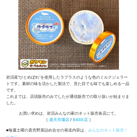
岩沼産”ひとめぼれ”を使用したラプラスのような色のミルクジェラー
トです。素材の味を活かした製法で、見た目でも味でも楽しめる一品
です。
これまでは、店頭販売のみでしたが通信販売での取り扱いが始まりま
した。
お買い求めは、岩沼みんなの家のネット販売各店にて。
［
楽天市場店
/
BASE店
］
■毎週土曜の直売野菜詰め合せの発送内容は、
みんなのネット販売！
ページ