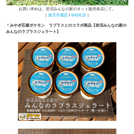
お買い求めは、岩沼みんなの家のネット販売各店にて。
［
楽天市場店
/
BASE店
］
＊
みやぎ応援ポケモン ラプラスとのコラボ商品【
岩沼みんなの家の
みんなのラプラスジェラート
】