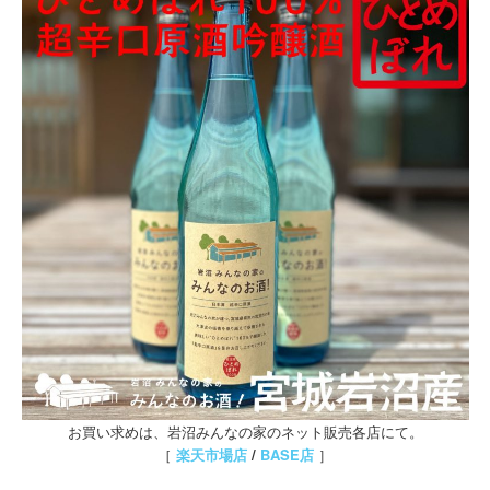
お買い求めは、岩沼みんなの家のネット販売各店にて。
［
楽天市場店
/
BASE店
］