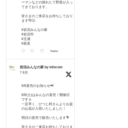
ーマンなどの採れたて野菜が入っ
てきております。
皆さまのご来店をお待ちしており
ます👋😊
#岩沼みんなの家
#岩沼市
#玉浦
#産直
Twitter
岩沼みんなの家 by infocom
7 8月
8/8直売のお知らせ📢
8/8(土)はみんなの直売！開催日
です☺️
一足早く、ひつじ村さんよりお盆
のお花が入荷いたしました！
明日の直売で販売いたします💐
皆さまのご来店お待ちしておりま