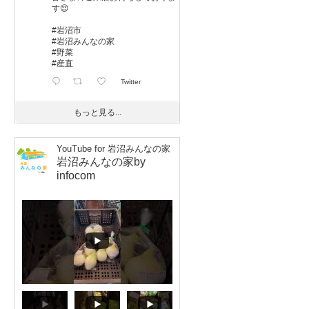
す😌
#岩沼市
#岩沼みんなの家
#野菜
#産直
Twitter
もっと見る...
岩沼みんなの家by
infocom