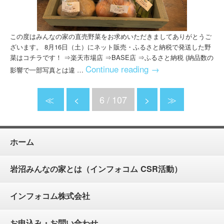
この度はみんなの家の直売野菜をお求めいただきましてありがとうご
ざいます。 8月16日（土）にネット販売・ふるさと納税で発送した野
菜はコチラです！ ⇒楽天市場店 ⇒BASE店 ⇒ふるさと納税 (納品数の
Continue reading
→
影響で一部写真とは違 …
≪
<
6 / 107
>
≫
ホーム
岩沼みんなの家とは（インフォコム CSR活動）
インフォコム株式会社
お申込み・お問い合わせ