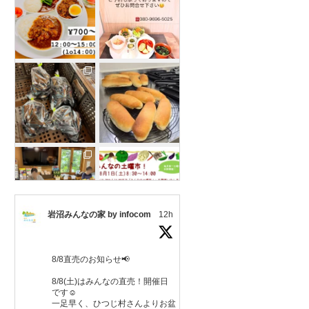
岩沼みんなの家 by infocom
12h
さらに読み込む
8/8直売のお知らせ📢
Instagram でフォロー
8/8(土)はみんなの直売！開催日
です☺️
一足早く、ひつじ村さんよりお盆