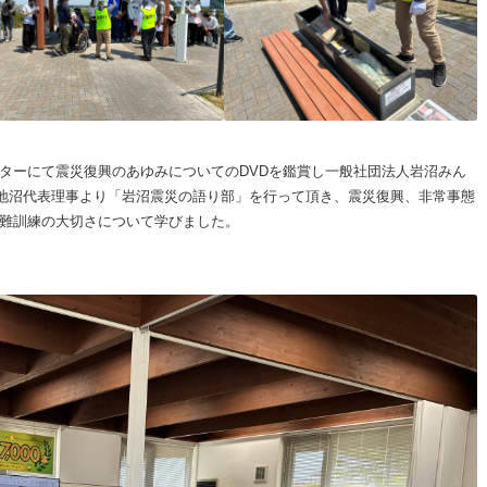
ターにて震災復興のあゆみについてのDVDを鑑賞し一般社団法人岩沼みん
地沼代表理事より「岩沼震災の語り部」を行って頂き、震災復興、非常事態
難訓練の大切さについて学びました。