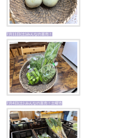
7月11日(土)みんなの直売！
7月4日(土) みんなの直売！土曜市