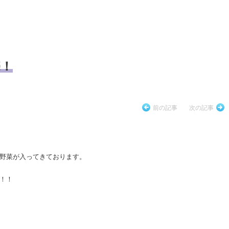
売！
前の記事
次の記事
野菜が入ってきております。
！！