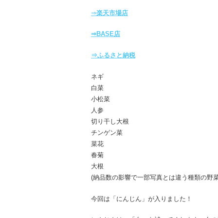
⇒
楽天市場店
⇒BASE店
⇒ふるさと納税
ネギ
白菜
小松菜
人参
切り干し大根
チンゲン菜
菜花
春菊
大根
(納品数の影響で一部写真とは違う種類の野
今回は「にんじん」が入りました！