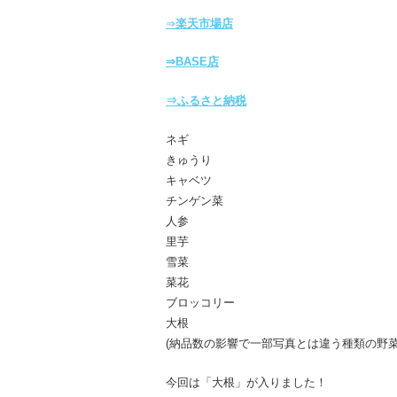
⇒
楽天市場店
⇒BASE店
⇒ふるさと納税
ネギ
きゅうり
キャベツ
チンゲン菜
人参
里芋
雪菜
菜花
ブロッコリー
大根
(納品数の影響で一部写真とは違う種類の野
今回は「大根」が入りました！