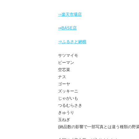
⇒
楽天市場店
⇒BASE店
⇒ふるさと納税
サツマイモ
ピーマン
空芯菜
ナス
ゴーヤ
ズッキーニ
じゃがいも
つるむらさき
きゅうり
玉ねぎ
(納品数の影響で一部写真とは違う種類の野