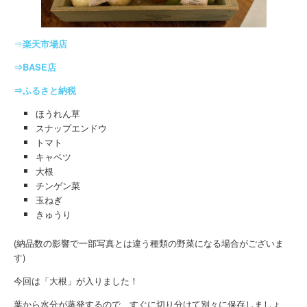
⇒
楽天市場店
⇒BASE店
⇒ふるさと納税
ほうれん草
スナップエンドウ
トマト
キャベツ
大根
チンゲン菜
玉ねぎ
きゅうり
(納品数の影響で一部写真とは違う種類の野菜になる場合がございま
す)
今回は「大根」が入りました！
葉から水分が蒸発するので、すぐに切り分けて別々に保存しましょ