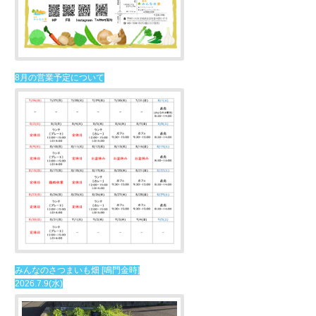
8月の営業予定について
みんなのさつまいも畑 [鳴門金時]
2026.7.9(水)