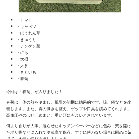
・トマト
・キャベツ
・ほうれん草
・きゅうり
・チンゲン菜
・にら
・大根
・人参
・さといも
・春菊
今回は「春菊」が入りました！
春菊は、体の熱を冷まし、風邪の初期に効果的です。咳、痰などを改
善します。また、胃の働きを整え、ゲップや口臭を鎮めてくれます。
高血圧やのぼせ、めまい、重い頭にもよいとされています。
何より香りが大事。湿らせたキッチンペーパーなどに包み、穴を開け
たポリ袋などに入れて冷蔵庫で保存。すぐに使わない場合は固めに茹
でて、水気を切り冷凍しましょう。