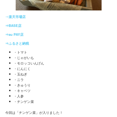
⇒
楽天市場店
⇒BASE店
⇒au PAY店
⇒ふるさと納税
・トマト
・じゃがいも
・モロッコいんげん
・にんにく
・玉ねぎ
・ニラ
・きゅうり
・キャベツ
・人参
・チンゲン菜
今回は「チンゲン菜」が入りました！