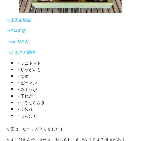
⇒
楽天市場店
⇒BASE店
⇒au PAY店
⇒ふるさと納税
・ミニトマト
・じゃがいも
・なす
・ピーマン
・みょうが
・玉ねぎ
・つるむらさき
・空芯菜
・にんにく
今回は「なす」が入りました！
なすには熱を冷ます働き、利尿作用、血行を良くする働きがありま