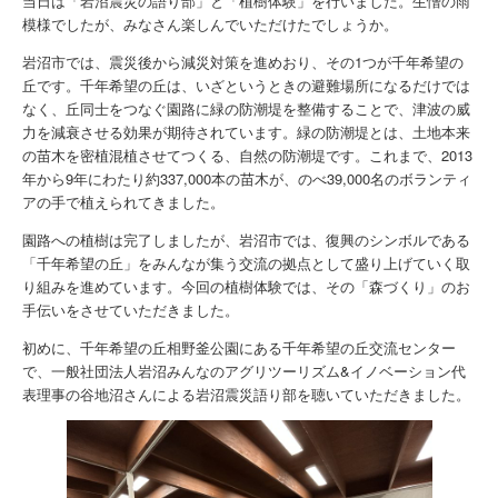
当日は「岩沼震災の語り部」と「植樹体験」を行いました。生憎の雨
模様でしたが、みなさん楽しんでいただけたでしょうか。
岩沼市では、震災後から減災対策を進めおり、その1つが千年希望の
丘です。千年希望の丘は、いざというときの避難場所になるだけでは
なく、丘同士をつなぐ園路に緑の防潮堤を整備することで、津波の威
力を減衰させる効果が期待されています。緑の防潮堤とは、土地本来
の苗木を密植混植させてつくる、自然の防潮堤です。これまで、2013
年から9年にわたり約337,000本の苗木が、のべ39,000名のボランティ
アの手で植えられてきました。
園路への植樹は完了しましたが、岩沼市では、復興のシンボルである
「千年希望の丘」をみんなが集う交流の拠点として盛り上げていく取
り組みを進めています。今回の植樹体験では、その「森づくり」のお
手伝いをさせていただきました。
初めに、千年希望の丘相野釜公園にある千年希望の丘交流センター
で、一般社団法人岩沼みんなのアグリツーリズム&イノベーション代
表理事の谷地沼さんによる岩沼震災語り部を聴いていただきました。