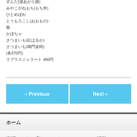
ずんだ(湯あがり娘)
みやこがねもち(もち米)
ひとめぼれ
とうもろこし(おおもの)
菊
かぼちゃ
さつまいも(紅はるか)
さつまいも(鳴門金時)
(各370円)
ラプラスジェラート 450円
« Previous
Next »
ホーム