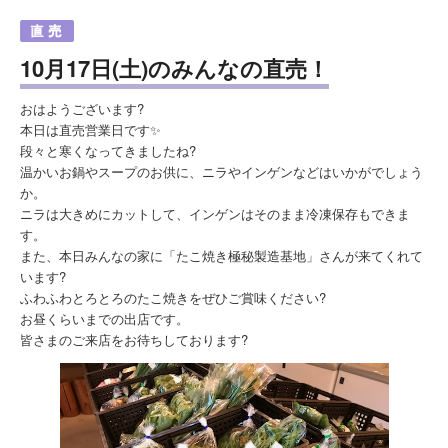
10月17日(土)のみんなの直売！
おはようございます?
本日は直売営業日です✨
段々と寒くなってきましたね?
温かいお鍋やスープのお供に、ニラやインゲンなどはいかがでしょう
か。
ニラは大きめにカットして、インゲンはそのまま冷凍保存もできま
す。
また、本日みんなの家に「たこ焼き極秘製造基地」さんが来てくれて
います?
ふわふわとろとろのたこ焼きをぜひご賞味ください?
お昼くらいまでの出店です。
皆さまのご来店をお待ちしております?