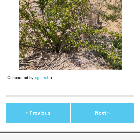
(Cooperated by
agri-note
)
« Previous
Next »