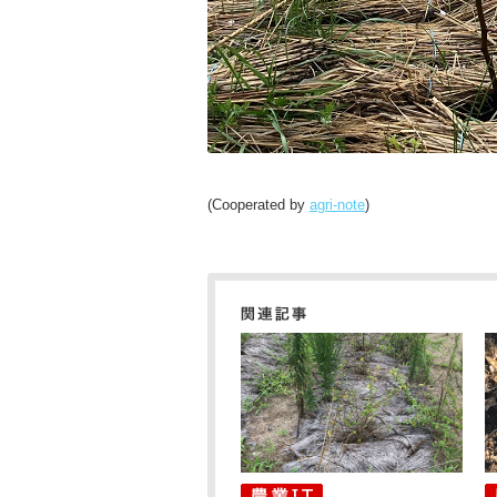
(Cooperated by
agri-note
)