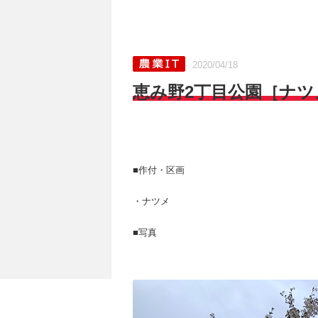
2020/04/18
恵み野2丁目公園［ナツメ
■作付・区画
・ナツメ
■写真