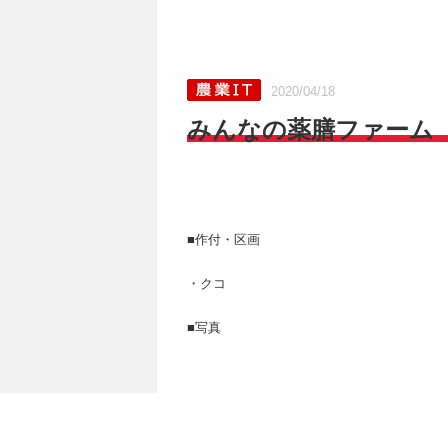
2020/04/18
みんなの薬膳ファーム［ク
■作付・区画
・クコ
■写真