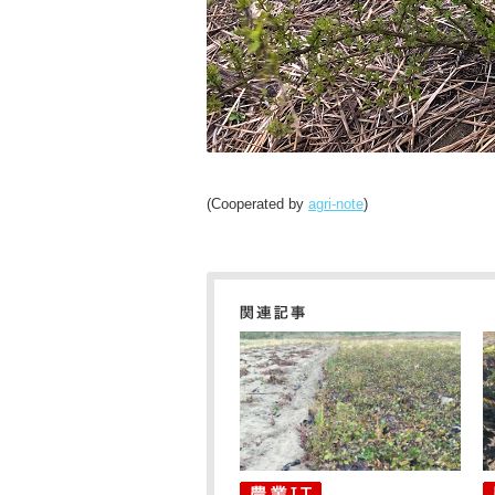
(Cooperated by
agri-note
)