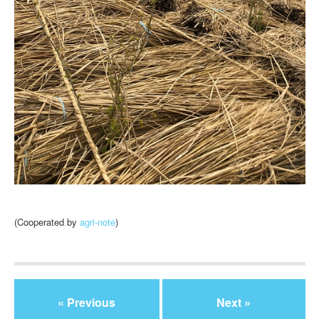
(Cooperated by
agri-note
)
« Previous
Next »