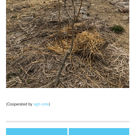
(Cooperated by
agri-note
)