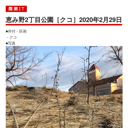
恵み野2丁目公園［クコ］2020年2月29日
■作付・区画
・クコ
■写真