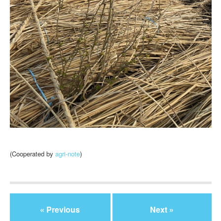
(Cooperated by
agri-note
)
« Previous
Next »