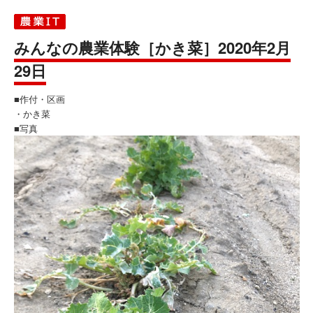
みんなの農業体験［かき菜］2020年2月
29日
■作付・区画
・かき菜
■写真