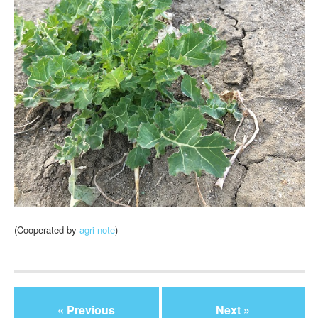
(Cooperated by
agri-note
)
« Previous
Next »