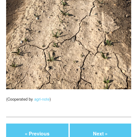
(Cooperated by
agri-note
)
« Previous
Next »