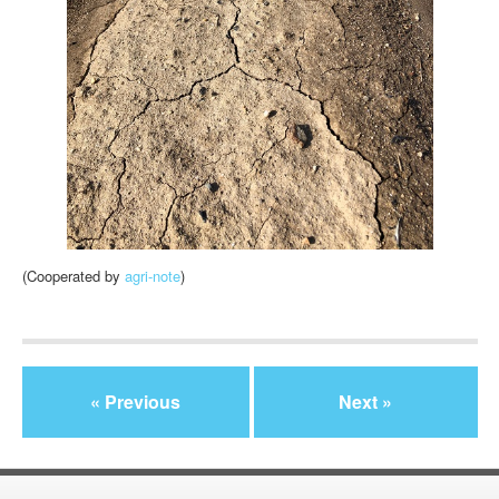
(Cooperated by
agri-note
)
« Previous
Next »