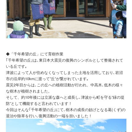
◆「千年希望の丘」にて育樹作業
｢千年希望の丘｣は､東日本大震災の復興のシンボルとして整備されて
いる丘です｡
津波によって人が住めなくなってしまった土地を活用しており､岩沼
市の沿岸約10kmに渡って”丘”が繋がれています｡
震災2年目からは､この丘への植樹活動が行われ、中高木､低木の様々
な樹木が植樹されました。
そして、約10年後には立派な森へと成長し､津波から町を守る”緑の堤
防”として機能すると言われています！
今回はそんな｢千年希望の丘｣にて､樹木の成長の妨げとなる葛(くず)の
退治や除草を行い､復興活動の一端を担いました！