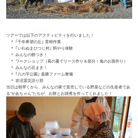
ツアーでは以下のアクティビティを行いました！
＊ ｢千年希望の丘｣ 育樹作業
＊ ｢いわぬまひつじ村｣ 餌やり体験
＊ みんなの餅つき！
＊ ワークショップ（葛の蔓でリース作り＆節分！鬼のお面作り）
＊ みんなの豆まき！
＊ ｢八の字公園｣ 薬膳ファーム整備
＊ 岩沼震災語り部
当日は朝早くから、みんなの家で直売している野菜などの生産者であ
る”かあちゃん”たちが、お餅とお雑煮を作ってくれました！