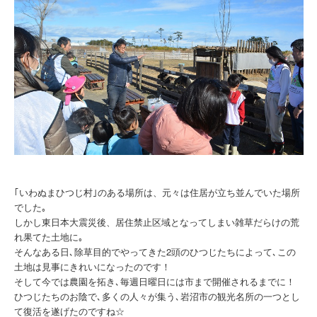
｢いわぬまひつじ村｣のある場所は、元々は住居が立ち並んでいた場所
でした｡
しかし東日本大震災後、居住禁止区域となってしまい雑草だらけの荒
れ果てた土地に｡
そんなある日､除草目的でやってきた2頭のひつじたちによって､この
土地は見事にきれいになったのです！
そして今では農園を拓き､毎週日曜日には市まで開催されるまでに！
ひつじたちのお陰で､多くの人々が集う､岩沼市の観光名所の一つとし
て復活を遂げたのですね☆