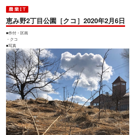
恵み野2丁目公園［クコ］2020年2月6日
■作付・区画
・クコ
■写真