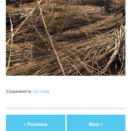
(Cooperated by
agri-note
)
« Previous
Next »