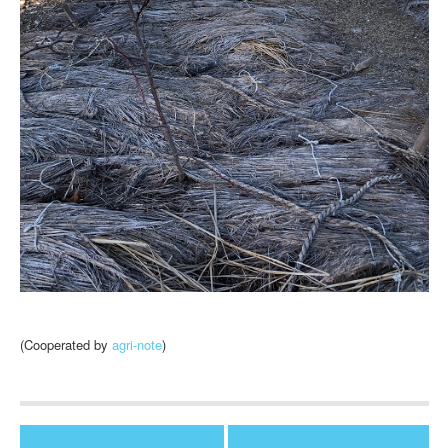
(Cooperated by
agri-note
)