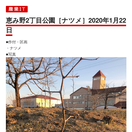
恵み野2丁目公園［ナツメ］2020年1月22
日
■作付・区画
・ナツメ
■写真