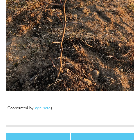
(Cooperated by
agri-note
)