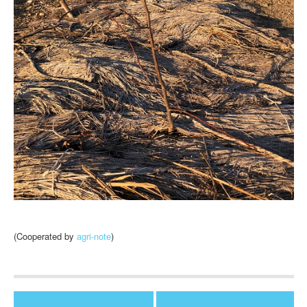
(Cooperated by
agri-note
)