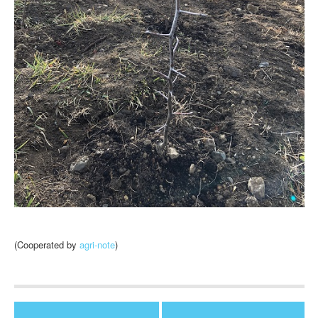
(Cooperated by
agri-note
)