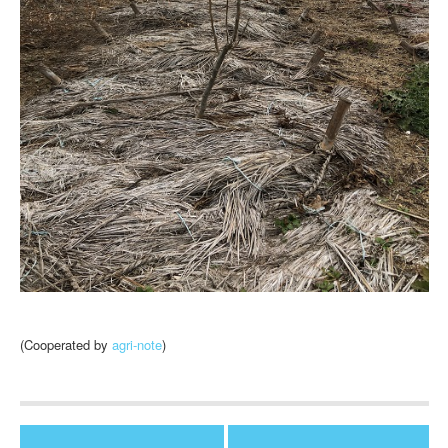
(Cooperated by
agri-note
)