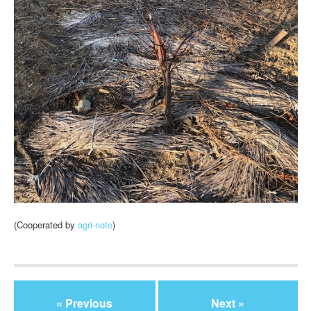
(Cooperated by
agri-note
)
« Previous
Next »