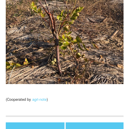
(Cooperated by
agri-note
)